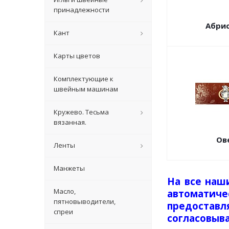
принадлежности
Абрис
Кант
Карты цветов
Комплектующие к
швейным машинам
Кружево. Тесьма
вязанная.
Ов
Ленты
Манжеты
На все наш
Масло,
автоматичес
пятновыводители,
предоста
спреи
согласовыв