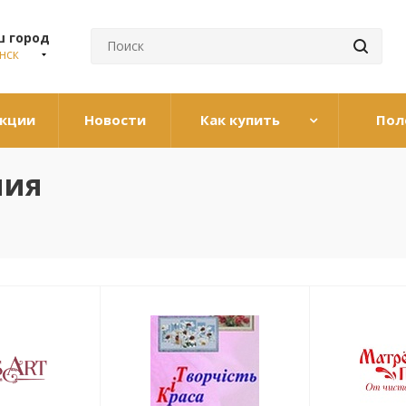
ш город
нск
кции
Новости
Как купить
Пол
ния