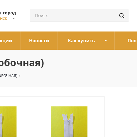
 город
нск
кции
Новости
Как купить
Пол
юбочная)
ЮБОЧНАЯ)