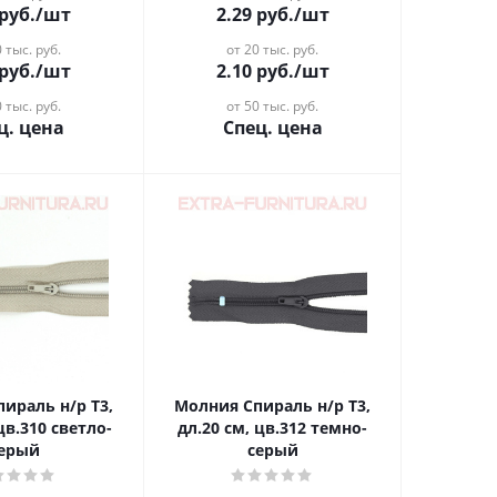
руб.
/шт
2.29
руб.
/шт
 тыс. руб.
от 20 тыс. руб.
руб.
/шт
2.10
руб.
/шт
 тыс. руб.
от 50 тыс. руб.
ц. цена
Спец. цена
ираль н/р Т3,
Молния Спираль н/р Т3,
цв.310 светло-
дл.20 см, цв.312 темно-
ерый
серый