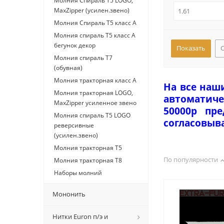
Молния Спираль Т5 LOGO,
MaxZipper (усилен.звено)
Молния Спираль Т5 класс А
Молния спираль Т5 класс А
бегунок декор
Молния спираль Т7
(обувная)
Молния тракторная класс А
На все наш
Молния тракторная LOGO,
автоматиче
MaxZipper усиленное звено
50000р пр
Молния спираль Т5 LOGO
согласовыв
реверсивные
(усилен.звено)
Молния тракторная Т5
По популярности
Молния тракторная Т8
Наборы молний
Мононить
Нитки Euron п/э и