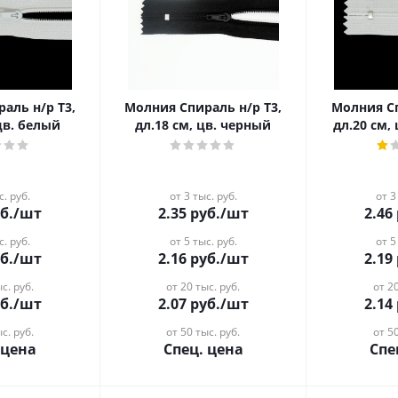
аль н/р Т3,
Молния Спираль н/р Т3,
Молния Сп
 цв. белый
дл.18 см, цв. черный
дл.20 см,
с. руб.
от 3 тыс. руб.
от 3
б.
/шт
2.35
руб.
/шт
2.46
с. руб.
от 5 тыс. руб.
от 5
б.
/шт
2.16
руб.
/шт
2.19
с. руб.
от 20 тыс. руб.
от 20
б.
/шт
2.07
руб.
/шт
2.14
с. руб.
от 50 тыс. руб.
от 50
 цена
Спец. цена
Спе