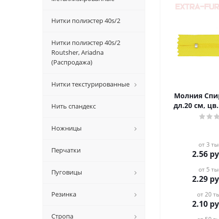
Нитки полиэстер 40s/2
Нитки полиэстер 40s/2
Routsher, Ariadna
(Распродажа)
Нитки текстурированные
Молния Спир
дл.20 см, ц
Нить спандекс
Ножницы
от 3 ты
Перчатки
2.56
ру
от 5 ты
Пуговицы
2.29
ру
Резинка
от 20 ты
2.10
ру
Стропа