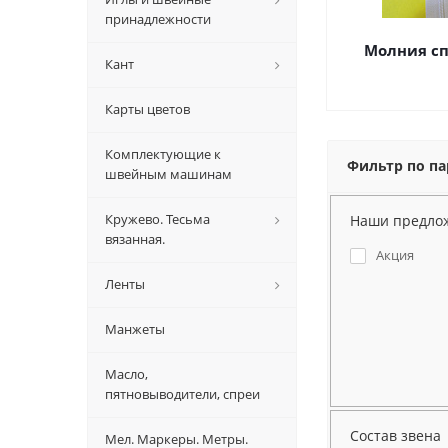
принадлежности
Молния сп
Кант
Карты цветов
Комплектующие к
Фильтр по п
швейным машинам
Кружево. Тесьма
Наши предло
вязанная.
Акция
Ленты
Манжеты
Масло,
пятновыводители, спреи
Состав звена
Мел. Маркеры. Метры.