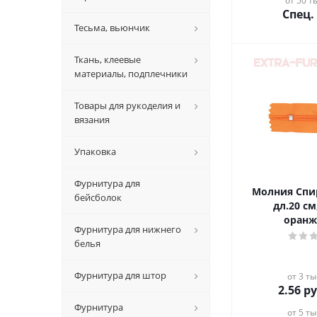
от 50 ты
Спец.
Тесьма, вьюнчик
Ткань, клеевые
материалы, подплечники
Товары для рукоделия и
вязания
Упаковка
Фурнитура для
Молния Спир
бейсболок
дл.20 см
оран
Фурнитура для нижнего
белья
Фурнитура для штор
от 3 ты
2.56
ру
Фурнитура
от 5 ты