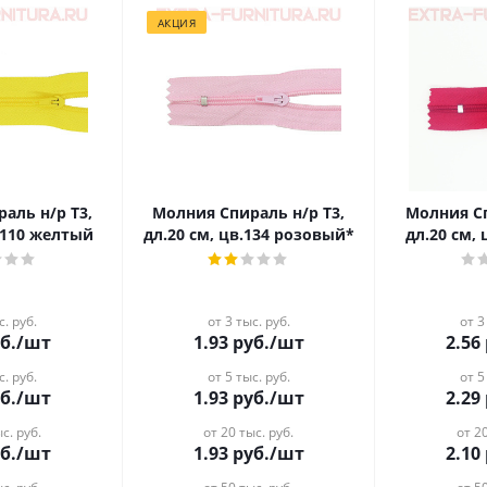
АКЦИЯ
аль н/р Т3,
Молния Спираль н/р Т3,
Молния Сп
в.110 желтый
дл.20 см, цв.134 розовый*
дл.20 см,
с. руб.
от 3 тыс. руб.
от 3
б.
/шт
1.93
руб.
/шт
2.56
с. руб.
от 5 тыс. руб.
от 5
б.
/шт
1.93
руб.
/шт
2.29
с. руб.
от 20 тыс. руб.
от 20
б.
/шт
1.93
руб.
/шт
2.10