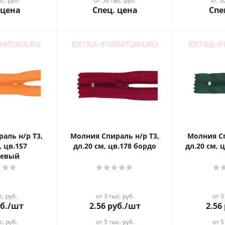
с. руб.
от 50 тыс. руб.
от 50
 цена
Спец. цена
Спе
аль н/р Т3,
Молния Спираль н/р Т3,
Молния Сп
, цв.157
дл.20 см, цв.178 бордо
дл.20 см, 
жевый
с. руб.
от 3 тыс. руб.
от 3
б.
/шт
2.56
руб.
/шт
2.56
с. руб.
от 5 тыс. руб.
от 5