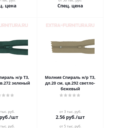
 тыс. руб.
от 50 тыс. руб.
ц. цена
Спец. цена
ираль н/р Т3,
Молния Спираль н/р Т3,
цв.272 зеленый
дл.20 см, цв.292 светло-
бежевый
 тыс. руб.
от 3 тыс. руб.
руб.
/шт
2.56
руб.
/шт
 тыс. руб.
от 5 тыс. руб.