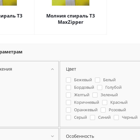
ираль Т3
Молния спираль Т3
MaxZipper
араметрам
жения
Цвет
Бежевый
Белый
Бордовый
Голубой
Желтый
Зеленый
Коричневый
Красный
Оранжевый
Розовый
Серый
Синий
Черный
Особенность