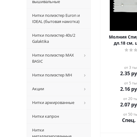
вышивальные
Нитки полиэстер Euron и
IDEAL (бытовая намотка)
Нитки полиэстер 40s/2
Молния Спир
Galaktika
дл.18 см,
Нитки полиэстер MAX
BASIC
от 3 ты
2.35
ру
Нитки полиэстер MH
от 5 ты
2.16
ру
Акции
от 20 ты
Нитки армированные
2.07
ру
от 50 ты
Нитки капрон
Спец.
Нитки
металлизированные