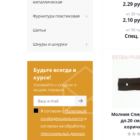
металлическая
2.29
ру
от 20 ты
Фурнитура пластиковая
2.10
ру
Шитье
от 50 ты
Спец.
Шнуры и шнурки
Будьте всегда в
курсе!
Узнавайте о скидках и
акциях первым
Я согласен с
Политикой
Молния Спир
конфиденциальности
и
дл.20 см
согласен на обработку
корич
персональных данных