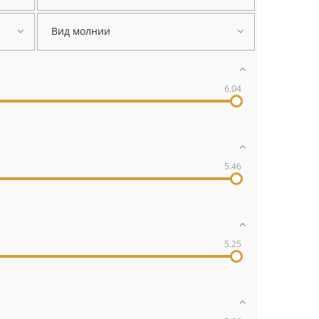
Вид молнии
6.04
5.46
5.25