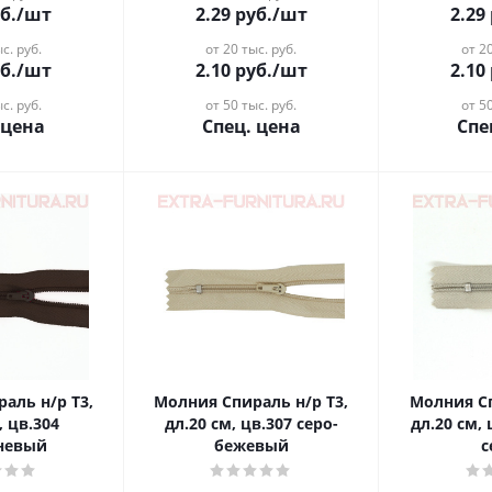
б.
/шт
2.29
руб.
/шт
2.29
с. руб.
от 20 тыс. руб.
от 20
б.
/шт
2.10
руб.
/шт
2.10
с. руб.
от 50 тыс. руб.
от 50
 цена
Спец. цена
Спе
аль н/р Т3,
Молния Спираль н/р Т3,
Молния Сп
, цв.304
дл.20 см, цв.307 серо-
дл.20 см, 
невый
бежевый
с