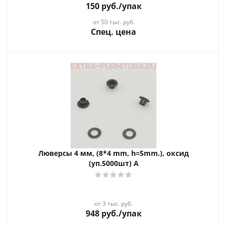
150
руб.
/упак
от 50 тыс. руб.
Спец. цена
Люверсы 4 мм, (8*4 mm, h=5mm.), оксид
(уп.5000шт) А
от 3 тыс. руб.
948
руб.
/упак