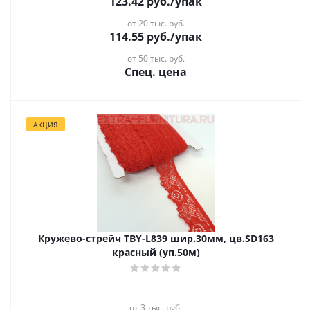
123.42
руб.
/упак
от 20 тыс. руб.
114.55
руб.
/упак
от 50 тыс. руб.
Спец. цена
АКЦИЯ
Кружево-стрейч TBY-L839 шир.30мм, цв.SD163
красный (уп.50м)
от 3 тыс. руб.