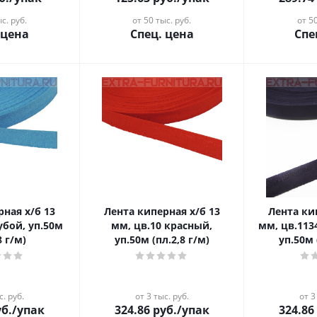
с. руб.
от 50 тыс. руб.
от 50
 цена
Спец. цена
Спе
рная х/б 13
Лента киперная х/б 13
Лента ки
убой, уп.50м
мм, цв.10 красный,
мм, цв.113
8 г/м)
уп.50м (пл.2,8 г/м)
уп.50м 
с. руб.
от 3 тыс. руб.
от 3
б.
/упак
324.86
руб.
/упак
324.86