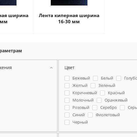
ная ширина
Лента киперная ширина
 мм
16-30 мм
араметрам
жения
Цвет
Бежевый
Белый
Голуб
Желтый
Зеленый
Коричневый
Красный
Молочный
Оранжевый
Розовый
Серебро
Сер
Синий
Фиолетовый
Черный