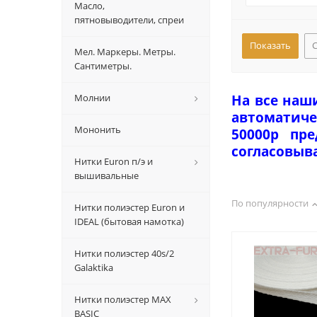
Масло,
пятновыводители, спреи
Мел. Маркеры. Метры.
Сантиметры.
Молнии
На все наш
автоматиче
Мононить
50000р пр
согласовыв
Нитки Euron п/э и
вышивальные
По популярности
Нитки полиэстер Euron и
IDEAL (бытовая намотка)
Нитки полиэстер 40s/2
Galaktika
Нитки полиэстер MAX
BASIC