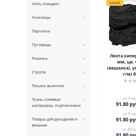
АКЦИЯ
Нить спандекс
Ножницы
Перчатки
Пуговицы
Лента кипе
Резинка
мм, цв.
(вешалка), уп
Стропа
г/м) 
Тесьма, вьюнчик
от 3 ты
Ткань, клеевые
91.80
ру
материалы, подплечники
от 5 ты
Товары для рукоделия и
91.80
ру
вязания
от 20 ты
91.80
ру