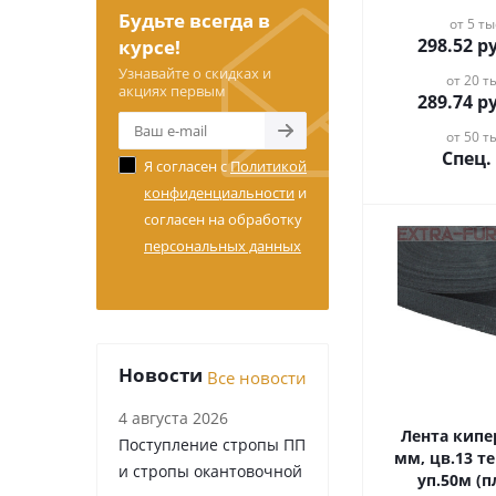
Будьте всегда в
от 5 ты
298.52
ру
курсе!
Узнавайте о скидках и
от 20 ты
акциях первым
289.74
ру
от 50 ты
Спец.
Я согласен с
Политикой
конфиденциальности
и
согласен на обработку
персональных данных
Новости
Все новости
4 августа 2026
Лента кипе
Поступление стропы ПП
мм, цв.13 т
и стропы окантовочной
уп.50м (пл