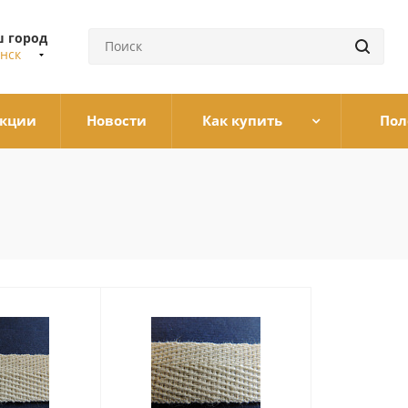
 город
нск
кции
Новости
Как купить
Пол