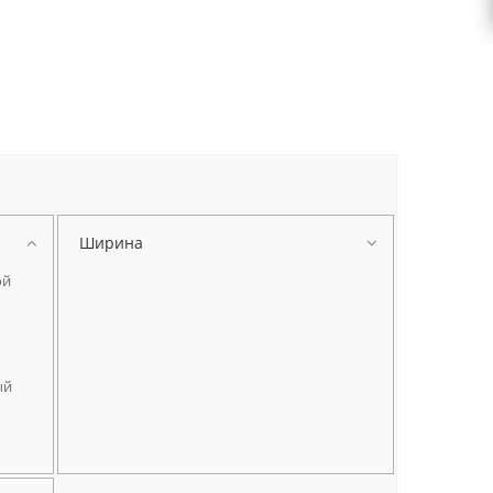
Ширина
ой
ый