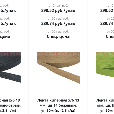
с. руб.
от 5 тыс. руб.
от 5
б.
/упак
298.52
руб.
/упак
298.52
с. руб.
от 20 тыс. руб.
от 20
б.
/упак
289.74
руб.
/упак
289.74
с. руб.
от 50 тыс. руб.
от 50
 цена
Спец. цена
Спе
рная х/б 13
Лента киперная х/б 13
Лента ки
емно-серый,
мм, цв.14 бежевый,
мм, цв.1
.2,8 г/м)
уп.50м (пл.2,8 г/м)
уп.50м 