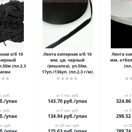
рная х/б 10
Лента киперная х/б 10
Лента ки
 черный
мм, цв. черный
мм, отбел
.50м (пл.2,3
(вешалка), уп.50м,
(пл.
басма
17уп./136уп. (пл.2,3 г/м)
с. руб.
от 3 тыс. руб.
от 3
б.
/упак
143.70
руб.
/упак
324.86
с. руб.
от 5 тыс. руб.
от 5
б.
/упак
134.94
руб.
/упак
298.52
с. руб.
от 20 тыс. руб.
от 20
б.
/упак
125.63
руб.
/упак
289.74