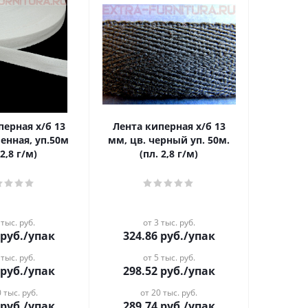
перная х/б 13
Лента киперная х/б 13
енная, уп.50м
мм, цв. черный уп. 50м.
2,8 г/м)
(пл. 2,8 г/м)
 тыс. руб.
от 3 тыс. руб.
руб.
/упак
324.86
руб.
/упак
 тыс. руб.
от 5 тыс. руб.
руб.
/упак
298.52
руб.
/упак
 тыс. руб.
от 20 тыс. руб.
руб.
/упак
289.74
руб.
/упак