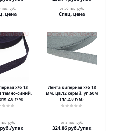
 тыс. руб.
от 50 тыс. руб.
ц. цена
Спец. цена
перная х/б 13
Лента киперная х/б 13
4 темно-синий,
мм, цв.12 серый, уп.50м
(пл.2,8 г/м)
(пл.2,8 г/м)
 тыс. руб.
от 3 тыс. руб.
руб.
/упак
324.86
руб.
/упак