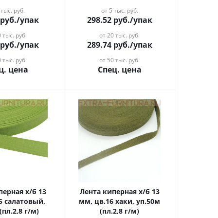
 тыс. руб.
от 5 тыс. руб.
руб.
/упак
298.52
руб.
/упак
 тыс. руб.
от 20 тыс. руб.
руб.
/упак
289.74
руб.
/упак
 тыс. руб.
от 50 тыс. руб.
ц. цена
Спец. цена
перная х/б 13
Лента киперная х/б 13
5 салатовый,
мм, цв.16 хаки, уп.50м
(пл.2,8 г/м)
(пл.2,8 г/м)