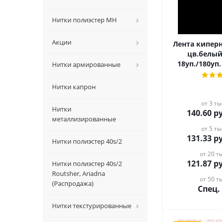
Нитки полиэстер MH
Акции
Лента киперн
цв.белый
18уп./180уп. 
Нитки армированные
Нитки капрон
от 3 ты
Нитки
140.60
ру
металлизированные
от 5 ты
131.33
ру
Нитки полиэстер 40s/2
от 20 ты
121.87
ру
Нитки полиэстер 40s/2
Routsher, Ariadna
от 50 ты
(Распродажа)
Спец.
Нитки текстурированные