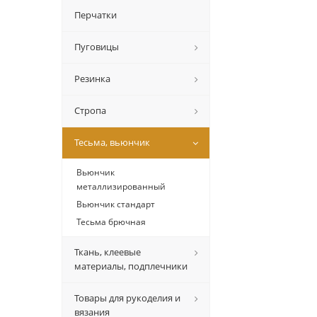
Перчатки
Пуговицы
Резинка
Стропа
Тесьма, вьюнчик
Вьюнчик
металлизированный
Вьюнчик стандарт
Тесьма брючная
Ткань, клеевые
материалы, подплечники
Товары для рукоделия и
вязания