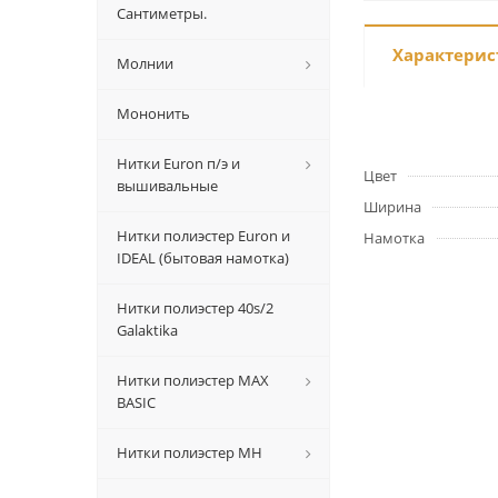
Сантиметры.
Характерис
Молнии
Мононить
Нитки Euron п/э и
Цвет
вышивальные
Ширина
Нитки полиэстер Euron и
Намотка
IDEAL (бытовая намотка)
Нитки полиэстер 40s/2
Galaktika
Нитки полиэстер MAX
BASIC
Нитки полиэстер MH